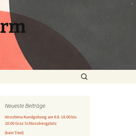
orm
Suchen
nach:
Neueste Beiträge
Hiroshima Kundgebung am 6.8. 18.00 bis
20.00 Graz Schlossbergplatz
(kein Titel)