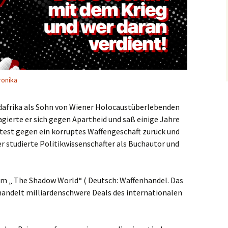
ronika
üdafrika als Sohn von Wiener Holocaustüberlebenden
gierte er sich gegen Apartheid und saß einige Jahre
otest gegen ein korruptes Waffengeschäft zurück und
r studierte Politikwissenschafter als Buchautor und
lm „ The Shadow World“ ( Deutsch: Waffenhandel. Das
handelt milliardenschwere Deals des internationalen