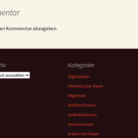
mentar
inen Kommentar abzugeben.
hiv
Kategorien
iv
Afghanistan
Afrikanischer Raum
Allgemein
Antifaschismus
Antimilitarismus
Antirassismus
Arabischer Raum