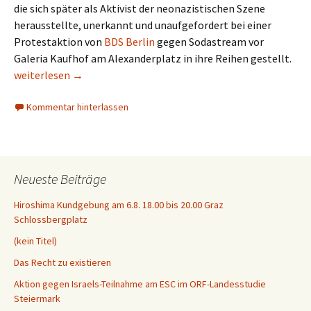
die sich später als Aktivist der neonazistischen Szene
herausstellte, unerkannt und unaufgefordert bei einer
Protestaktion von
BDS Berlin
gegen Sodastream vor
Galeria Kaufhof am Alexanderplatz in ihre Reihen gestellt.
Es gibt keinen gemeinsamen Kampf mit Rassist*innen oder Rec
weiterlesen
→
Kommentar hinterlassen
Neueste Beiträge
Hiroshima Kundgebung am 6.8. 18.00 bis 20.00 Graz
Schlossbergplatz
(kein Titel)
Das Recht zu existieren
Aktion gegen Israels-Teilnahme am ESC im ORF-Landesstudie
Steiermark