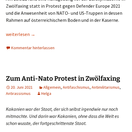
Zwölfaxing statt in Protest gegen Defender Europe 2021
und die Anwesenheit von NATO- und US-Truppen in dessen
Rahmen auf österreichischem Boden und in der Kaserne.
Nein zum Nato-Umschlag in Österreich: Kaserne Zwölfaxing
weiterlesen
→
Kommentar hinterlassen
Zum Anti-Nato Protest in Zwölfaxing
20. Juni 2021
Allgemein
,
Antifaschismus
,
Antimilitarismus
,
Antirassismus
Helga
Kakanien war der Staat, der sich selbst irgendwie nur noch
mitmachte. Und darin war Kakanien, ohne dass die Welt es
schon wusste, der fortgeschrittenste Staat.