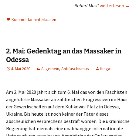
Zum Anti-Nato Pr
Robert Musil
weiterlesen
→
Kommentar hinterlassen
2. Mai: Gedenktag an das Massaker in
Odessa
4. Mai 2020
Allgemein
,
Antifaschismus
Helga
Am 2. Mai 2020 jährt sich zum 6. Mal das von den Faschisten
angeführte Massaker an zahlreichen Progressiven im Haus
der Gewerkschaften auf dem Kulikowo-Platz in Odessa,
Ukraine. Bis heute ist noch keiner der Täter dieses
abscheulichen Verbrechens bestraft worden. Die ukrainische
Regierung hat niemals eine unabhängige internationale
Untersuchung zugelassen. Angehörige der Opfer werden