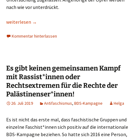
nach wie vor unterdrückt.
2. Mai: Gedenktag an das Massaker in Odessa
weiterlesen
→
Kommentar hinterlassen
Es gibt keinen gemeinsamen Kampf
mit Rassist*innen oder
Rechtsextremen für die Rechte der
Palästinenser*innen!
26. Juli 2019
Antifaschismus
,
BDS-Kampagne
Helga
Es ist nicht das erste mal, dass faschistische Gruppen und
einzelne Faschist*innen sich positiv auf die internationale
BDS-Kampagne beziehen. So hatte sich 2016 eine Person,