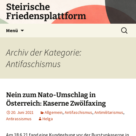
Zum
Steirische
Inhalt
Friedensplattform
springen
Suchen
Menü
nach:
Archiv der Kategorie:
Antifaschismus
Nein zum Nato-Umschlag in
Österreich: Kaserne Zwölfaxing
20. Juni 2021
Allgemein
,
Antifaschismus
,
Antimilitarismus
,
Antirassismus
Helga
Am 18.6.21 fand eine Kundgebung vor der Burstynkaserne in