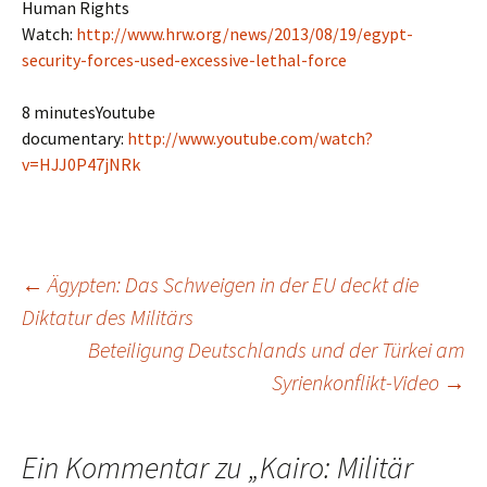
Human Rights
Watch:
http://www.hrw.org/news/2013/08/19/egypt-
security-forces-used-excessive-lethal-force
8 minutesYoutube
documentary:
http://www.youtube.com/watch?
v=HJJ0P47jNRk
Beitragsnavigation
←
Ägypten: Das Schweigen in der EU deckt die
Diktatur des Militärs
Beteiligung Deutschlands und der Türkei am
Syrienkonflikt-Video
→
Ein Kommentar zu „
Kairo: Militär