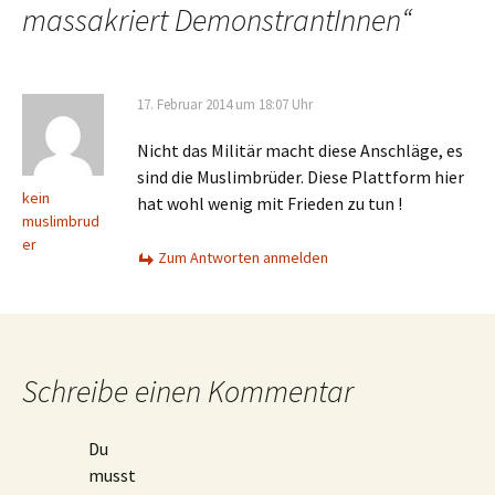
massakriert DemonstrantInnen
“
17. Februar 2014 um 18:07 Uhr
Nicht das Militär macht diese Anschläge, es
sind die Muslimbrüder. Diese Plattform hier
kein
hat wohl wenig mit Frieden zu tun !
muslimbrud
er
Zum Antworten anmelden
Schreibe einen Kommentar
Du
musst