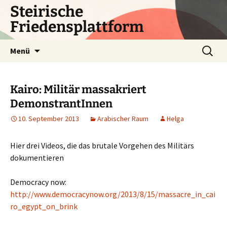
Zum
Steirische
Inhalt
Friedensplattform
springen
Suchen
Menü
nach:
Kairo: Militär massakriert
DemonstrantInnen
10. September 2013
Arabischer Raum
Helga
Hier drei Videos, die das brutale Vorgehen des Militärs
dokumentieren
Democracy now:
http://www.democracynow.org/2013/8/15/massacre_in_cai
ro_egypt_on_brink