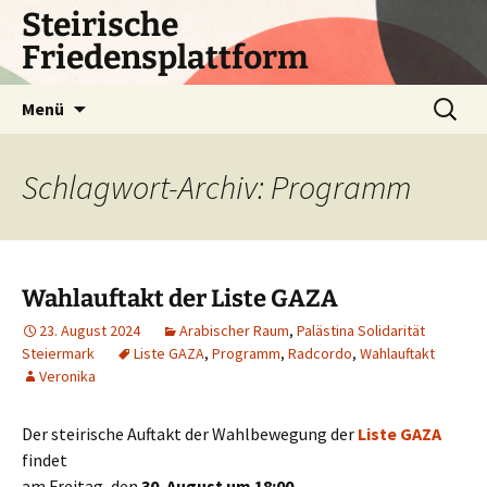
Zum
Steirische
Inhalt
Friedensplattform
springen
Suchen
Menü
nach:
Schlagwort-Archiv: Programm
Wahlauftakt der Liste GAZA
23. August 2024
Arabischer Raum
,
Palästina Solidarität
Steiermark
Liste GAZA
,
Programm
,
Radcordo
,
Wahlauftakt
Veronika
Der steirische Auftakt der Wahlbewegung der
Liste GAZA
findet
am Freitag, den
30. August um 18:00