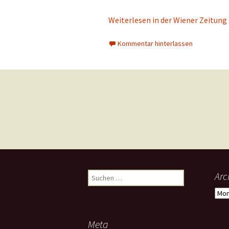
Weiterlesen in der Wiener Zeitung
Kommentar hinterlassen
Beitragsnavigation
Suchen
Arc
nach:
Arch
Meta