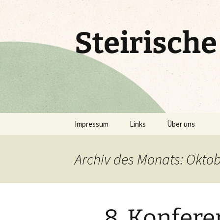
Zum
Inhalt
springen
Steirisch
Impressum
Links
Über uns
Archiv des Monats: Okto
8. Konfere