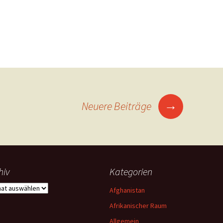
→
Neuere Beiträge
hiv
Kategorien
iv
Afghanistan
Afrikanischer Raum
Allgemein