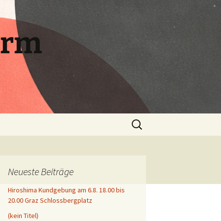
orm
Suchen
nach:
Neueste Beiträge
Hiroshima Kundgebung am 6.8. 18.00 bis
20.00 Graz Schlossbergplatz
(kein Titel)