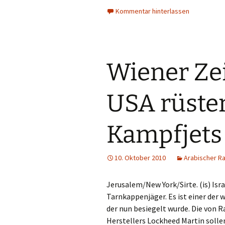
Kommentar hinterlassen
Wiener Zei
USA rüsten
Kampfjets
10. Oktober 2010
Arabischer R
Jerusalem/New York/Sirte. (is) Is
Tarnkappenjäger. Es ist einer der
der nun besiegelt wurde. Die von 
Herstellers Lockheed Martin solle