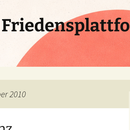
e Friedensplattf
ber 2010
nz