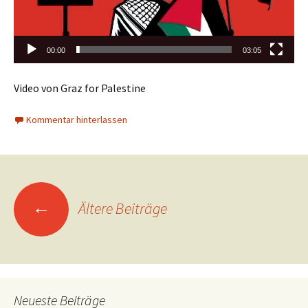
00:00
03:05
Video von Graz for Palestine
Kommentar hinterlassen
Beitragsnavigation
←
Ältere Beiträge
Neueste Beiträge