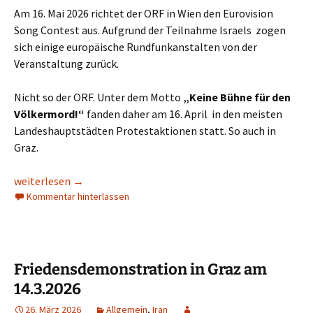
Am 16. Mai 2026 richtet der ORF in Wien den Eurovision
Song Contest aus. Aufgrund der Teilnahme Israels zogen
sich einige europäische Rundfunkanstalten von der
Veranstaltung zurück.
Nicht so der ORF. Unter dem Motto
„Keine Bühne für den
Völkermord!“
fanden daher am 16. April in den meisten
Landeshauptstädten Protestaktionen statt. So auch in
Graz.
Aktion gegen Israels-Teilnahme am ESC im ORF-Landesstudie
weiterlesen
→
Kommentar hinterlassen
Friedensdemonstration in Graz am
14.3.2026
26. März 2026
Allgemein
,
Iran