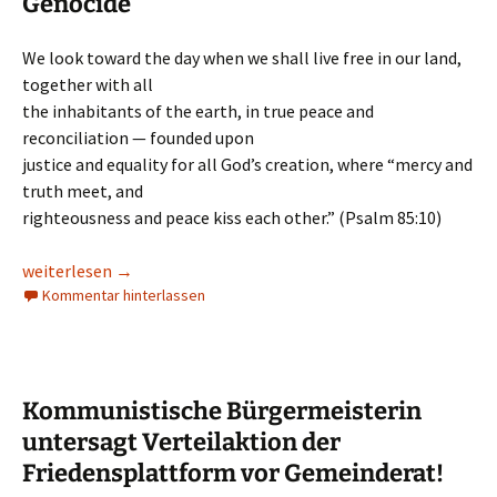
Genocide
We look toward the day when we shall live free in our land,
together with all
the inhabitants of the earth, in true peace and
reconciliation — founded upon
justice and equality for all God’s creation, where “mercy and
truth meet, and
righteousness and peace kiss each other.” (Psalm 85:10)
Kairos Palestine – The Palestinian Christian Initiative
weiterlesen
→
Kommentar hinterlassen
Kommunistische Bürgermeisterin
untersagt Verteilaktion der
Friedensplattform vor Gemeinderat!