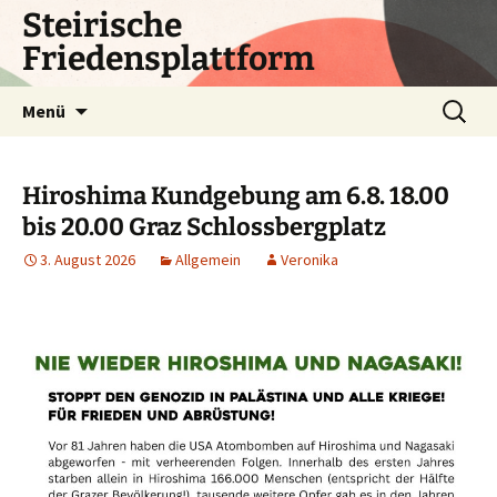
Zum
Steirische
Inhalt
Friedensplattform
springen
Suchen
Menü
nach:
Hiroshima Kundgebung am 6.8. 18.00
bis 20.00 Graz Schlossbergplatz
3. August 2026
Allgemein
Veronika