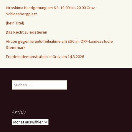
Hiroshima Kundgebung am 6.8. 18.00 bis 20.00 Graz
Schlossbergplatz
(kein Titel)
Das Recht zu existieren
Aktion gegen Israels-Teilnahme am ESC im ORF-Landesstudie
Steiermark
Friedensdemonstration in Graz am 14.3.2026
Suchen
nach:
Archiv
Archiv