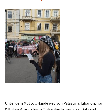
Unter dem Motto
„
Hände weg von Palästina, Libanon, Iran
& Kuba – Ami go home!
“
skandierten ein paar Dutzend