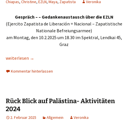
Chiapas
,
Christine
,
EZLN
,
Maya
,
Zapatista
Veronika
Gespräch – – Gedankenaustausch über die EZLN
(Ejercito Zapatista de Liberación = Nacional – Zapatistische
Nationale Befreiungsarmee)
am Montag, den 10.2.2025 um 18.30 im Spektral, Lendkai 45,
Graz
10.2.25: Was Du schon immer über die Zapatistische Befreiun
weiterlesen
→
Kommentar hinterlassen
Rück Blick auf Palästina- Aktivitäten
2024
2. Februar 2025
Allgemein
Veronika