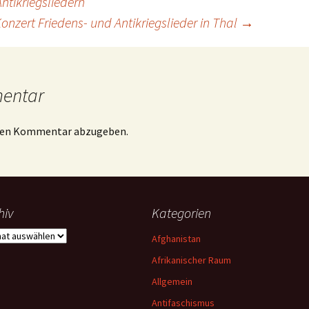
ntikriegsliedern
onzert Friedens- und Antikriegslieder in Thal
→
mentar
inen Kommentar abzugeben.
hiv
Kategorien
iv
Afghanistan
Afrikanischer Raum
Allgemein
Antifaschismus