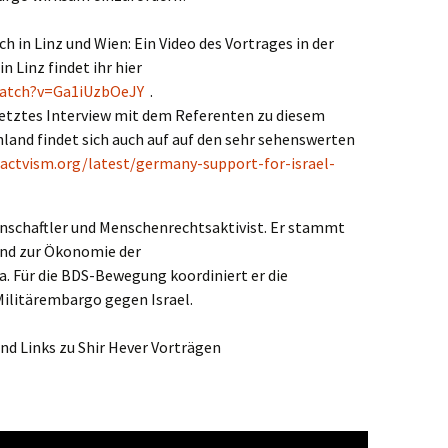
h in Linz und Wien: Ein Video des Vortrages in der
n Linz findet ihr hier
watch?v=Ga1iUzbOeJY
.
setztes Interview mit dem Referenten zu diesem
and findet sich auch auf auf den sehr sehenswerten
actvism.org/latest/germany-support-for-israel-
enschaftler und Menschenrechtsaktivist. Er stammt
land zur Ökonomie der
a. Für die BDS-Bewegung koordiniert er die
ilitärembargo gegen Israel.
nd Links zu Shir Hever Vorträgen