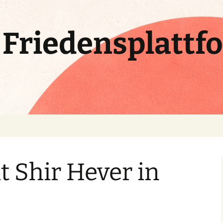
e Friedensplattf
t Shir Hever in