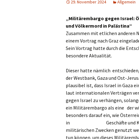
29. November 2024
Allgemein
„Militärembargo gegen Israel: Ö
und Völkermord in Palästina“
Zusammen mit etlichen anderen NGO
einem Vortrag nach Graz eingelad
Sein Vortrag hatte durch die Ents
besondere Aktualität.
Dieser hatte nämlich entschieden,
der Westbank, Gaza und 
plausibel ist, dass Israel in Gaza
laut internationalen 
gegen Israel zu verhängen, solang
ein Militärembargo als eine der wi
besonders darauf ein, wie Österre
in Geschäfte und Kooperation
militärischen Zwecken genutzt wer
tun können, um dieses Militäremb