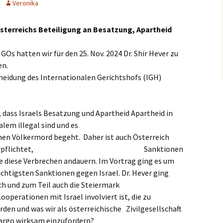
Veronika
sterreichs Beteiligung an Besatzung, Apartheid
s hatten wir für den 25. Nov. 2024 Dr. Shir Hever zu
en.
cheidung des Internationalen Gerichtshofs (IGH)
 dass Israels Besatzung und Apartheid Apartheid in
Ost-Jerusalem illegal sind und es
 einen Völkermord begeht. Daher ist auch Österreich
Verträgen verpflichtet, Sanktionen
e diese Verbrechen andauern. Im Vortrag ging es um
chtigsten Sanktionen gegen Israel. Dr. Hever ging
ich und zum Teil auch die Steiermark
en mit Israel involviert ist, die zu
den und was wir als österreichische Zivilgesellschaft
argo wirksam einzufordern?