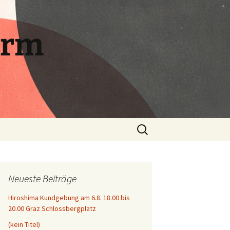
orm
Suchen
nach:
Neueste Beiträge
Hiroshima Kundgebung am 6.8. 18.00 bis
20.00 Graz Schlossbergplatz
(kein Titel)