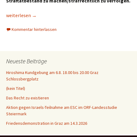
Straftatbestand zu machen/strafrechtlich zu verfolgen.
DER FALL DER BDS-BEWEGUNG nach RESOLUTION 2334 DES 
weiterlesen
→
Kommentar hinterlassen
Neueste Beiträge
Hiroshima Kundgebung am 6.8. 18.00 bis 20.00 Graz
Schlossbergplatz
(kein Titel)
Das Recht zu existieren
Aktion gegen Israels-Teilnahme am ESC im ORF-Landesstudie
Steiermark
Friedensdemonstration in Graz am 14.3.2026