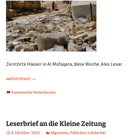
Zerstörte Häuser in Al Mufaqara, diese Woche. Alex Levac
In den South Hebron Hills findet ein stiller Bevölkerungstransf
weiterlesen
→
Kommentar hinterlassen
Leserbrief an die Kleine Zeitung
4. Oktober 2019
Allgemein
,
Palästina Solidarität