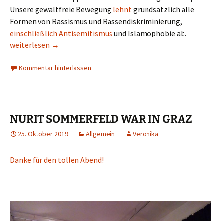
Unsere gewaltfreie Bewegung
lehnt
grundsätzlich alle
Formen von Rassismus und Rassendiskriminierung,
einschließlich Antisemitismus
und Islamophobie ab.
BDS verurteilt antisemitische, faschistische Kräfte in Deutsch
weiterlesen
→
Kommentar hinterlassen
NURIT SOMMERFELD WAR IN GRAZ
25. Oktober 2019
Allgemein
Veronika
Danke für den tollen Abend!