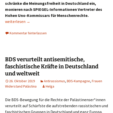
schränke die Meinungsfreiheit in Deutschland ein,
monieren nach SPIEGEL-Informationen Vertreter des
Hohen Uno-Kommissars für Menschenrechte.
Resolution zu BDS-Boykottbewegung Uno rügt Antisemitismu
weiterlesen
→
Kommentar hinterlassen
BDS verurteilt antisemitische,
faschistische Kräfte in Deutschland
und weltweit
26. Oktober 2019
Antirassismus
,
BDS-Kampagne
,
Frauen
Widerstand Palästina
Helga
Die BDS-Bewegung für die Rechte der Palästinenser*innen
verurteilt auf Schärfste die aufstrebenden rassistischen und
faschistischen Gruppen in Deutschland und ganz Europa.