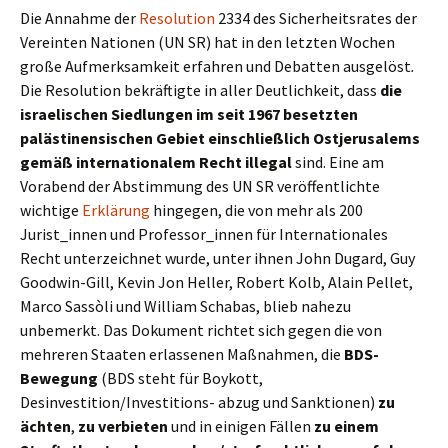
Die Annahme der
Resolution
2334 des Sicherheitsrates der
Vereinten Nationen (UN SR) hat in den letzten Wochen
große Aufmerksamkeit erfahren und Debatten ausgelöst
.
Die Resolution bekräftigte in aller Deutlichkeit, dass
die
israelischen Siedlungen im seit 1967 besetzten
palästinensischen Gebiet einschließlich Ostjerusalems
gemäß internationalem Recht illegal
sind. Eine am
Vorabend der Abstimmung des UN SR veröffentlichte
wichtige
Erklärung
hingegen, die von mehr als 200
Jurist_innen und Professor_innen für Internationales
Recht unterzeichnet wurde, unter ihnen John Dugard, Guy
Goodwin-Gill, Kevin Jon Heller, Robert Kolb, Alain Pellet,
Marco Sassòli und William Schabas, blieb nahezu
unbemerkt. Das Dokument richtet sich gegen die von
mehreren Staaten erlassenen Maßnahmen, die
BDS-
Bewegung
(BDS steht für Boykott,
Desinvestition/Investitions- abzug und Sanktionen)
zu
ächten
,
zu verbieten
und in einigen Fällen
zu einem