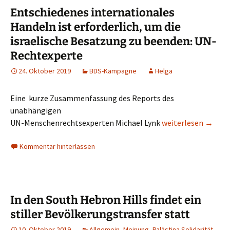
Entschiedenes internationales
Handeln ist erforderlich, um die
israelische Besatzung zu beenden: UN-
Rechtexperte
24. Oktober 2019
BDS-Kampagne
Helga
Eine kurze Zusammenfassung des Reports des
unabhängigen
Entschiedenes inte
UN-Menschenrechtsexperten Michael Lynk
weiterlesen
→
Kommentar hinterlassen
In den South Hebron Hills findet ein
stiller Bevölkerungstransfer statt
10. Oktober 2019
Allgemein
,
Meinung
,
Palästina Solidarität