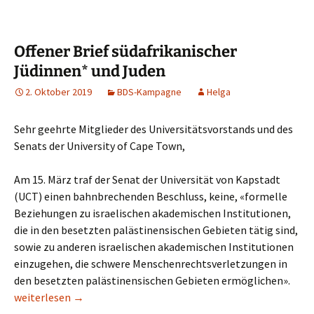
Offener Brief südafrikanischer
Jüdinnen* und Juden
2. Oktober 2019
BDS-Kampagne
Helga
Sehr geehrte Mitglieder des Universitätsvorstands und des
Senats der University of Cape Town,
Am 15. März traf der Senat der Universität von Kapstadt
(UCT) einen bahnbrechenden Beschluss, keine, «formelle
Beziehungen zu israelischen akademischen Institutionen,
die in den besetzten palästinensischen Gebieten tätig sind,
sowie zu anderen israelischen akademischen Institutionen
einzugehen, die schwere Menschenrechtsverletzungen in
den besetzten palästinensischen Gebieten ermöglichen».
Offener Brief südafrikanischer Jüdinnen* und Juden
weiterlesen
→