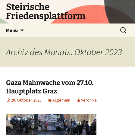
Zum
Steirische
Inhalt
Friedensplattform
springen
Suchen
Menü
nach:
Archiv des Monats: Oktober 2023
Gaza Mahnwache vom 27.10.
Hauptplatz Graz
28. Oktober 2023
Allgemein
Veronika