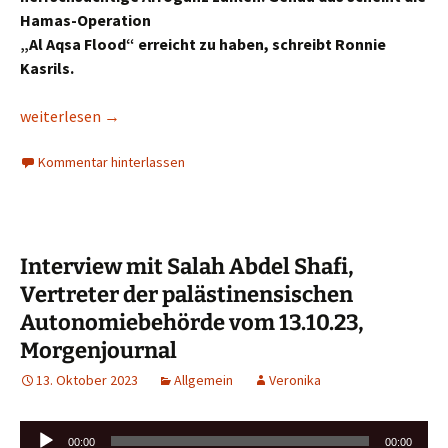
Hamas-Operation
„Al Aqsa Flood“ erreicht zu haben, schreibt Ronnie
Kasrils.
Ronnie Kasrils | Niemand sollte im Leid schwelgen, aber die
weiterlesen
→
Kommentar hinterlassen
Interview mit Salah Abdel Shafi,
Vertreter der palästinensischen
Autonomiebehörde vom 13.10.23,
Morgenjournal
13. Oktober 2023
Allgemein
Veronika
Audio-
00:00
00:00