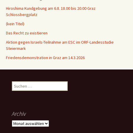
Hiroshima Kundgebung am 6.8. 18.00 bis 20.00 Graz
Schlossbergplatz
(kein Titel)
Das Recht zu existieren
Aktion gegen Israels-Teilnahme am ESC im ORF-Landesstudie
Steiermark
Friedensdemonstration in Graz am 14.3.2026
Suchen
nach:
Archiv
Archiv