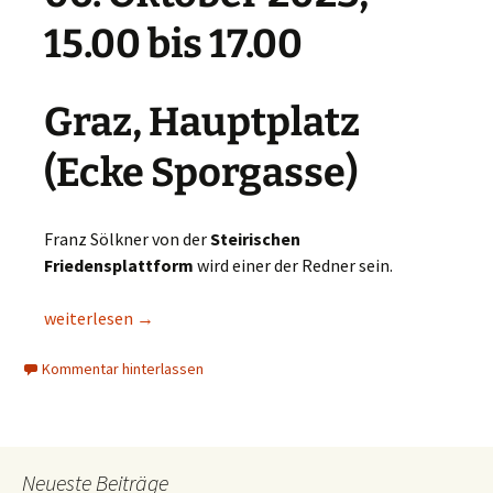
15.00 bis 17.00
Graz, Hauptplatz
(Ecke Sporgasse)
Franz Sölkner von der
Steirischen
Friedensplattform
wird einer der Redner sein.
„Stopp dem Krieg in der Ukraine – Sofortiger Waffenstillst
weiterlesen
→
Kommentar hinterlassen
Neueste Beiträge