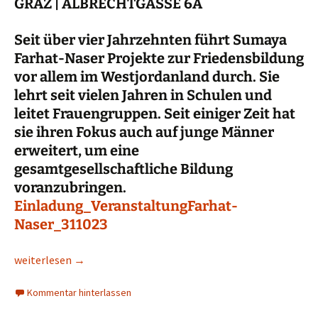
GRAZ | ALBRECHTGASSE 6A
Seit über vier Jahrzehnten führt Sumaya
Farhat-Naser Projekte zur Friedensbildung
vor allem im Westjordanland durch. Sie
lehrt seit vielen Jahren in Schulen und
leitet Frauengruppen. Seit einiger Zeit hat
sie ihren Fokus auch auf junge Männer
erweitert, um eine
gesamtgesellschaftliche Bildung
voranzubringen.
Einladung_VeranstaltungFarhat-
Naser_311023
31.10. Sumaya Farhat-Naser. Dialog und Vortrag: Friedensarbeit 
weiterlesen
→
Kommentar hinterlassen