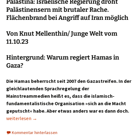
Palästina: Israelische Regierung droht
Palästinensern mit brutaler Rache.
Flächenbrand bei Angriff auf Iran möglich
Von Knut Mellenthin/ Junge Welt vom
11.10.23
Hintergrund­: Warum regiert ­Hamas in
Gaza?
Die Hamas beherrscht seit 2007 den Gazastreifen. In der
gleichlautenden Sprachregelung der
Mainstreammedien heißt es, dass die islamisch-
fundamentalistische Organisation »sich an die Macht
geputscht« habe. Aber etwas anders war es dann doch.
Kriegsverbrechen mit Ansage
weiterlesen
→
Kommentar hinterlassen