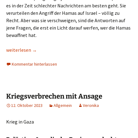
es in der Zeit schlechter Nachrichten am besten geht. Sie
verurteilen den Angriff der Hamas auf Israel – völlig zu
Recht. Aber was sie verschweigen, sind die Antworten auf
jene Fragen, die erst ein Licht darauf werfen, wer die Hamas
bewaffnet hat.
Das Gebot der Stunde ist Pazifismus, das Stiften von Frieden. 
weiterlesen
→
Kommentar hinterlassen
Kriegsverbrechen mit Ansage
12. Oktober 2023
Allgemein
Veronika
Krieg in Gaza