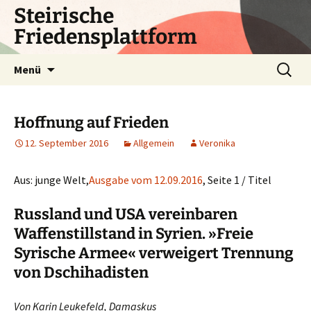
Zum
Steirische
Inhalt
Friedensplattform
springen
Suchen
Menü
nach:
Hoffnung auf Frieden
12. September 2016
Allgemein
Veronika
Aus: junge Welt,
Ausgabe vom 12.09.2016
, Seite 1 / Titel
Russland und USA vereinbaren
Waffenstillstand in Syrien. »Freie
Syrische Armee« verweigert Trennung
von Dschihadisten
Von Karin Leukefeld, Damaskus