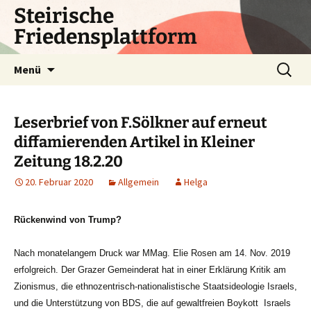
Zum
Steirische
Inhalt
Friedensplattform
springen
Suchen
Menü
nach:
Leserbrief von F.Sölkner auf erneut
diffamierenden Artikel in Kleiner
Zeitung 18.2.20
20. Februar 2020
Allgemein
Helga
Rückenwind von Trump?
Nach monatelangem Druck war MMag. Elie Rosen am 14. Nov. 2019
erfolgreich. Der Grazer Gemeinderat hat
in einer Erklärung Kritik am
Zionismus, die ethnozentrisch-
nationalistische Staatsideologie Israels,
und die Unterstützung von BDS, die auf gewaltfreien Boykott Israels