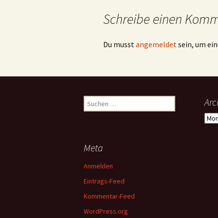
Schreibe einen Kom
Du musst
angemeldet
sein, um e
Suchen
Arc
nach:
Arch
Meta
Anmelden
Eintrags-Feed
Kommentar-Feed
WordPress.org