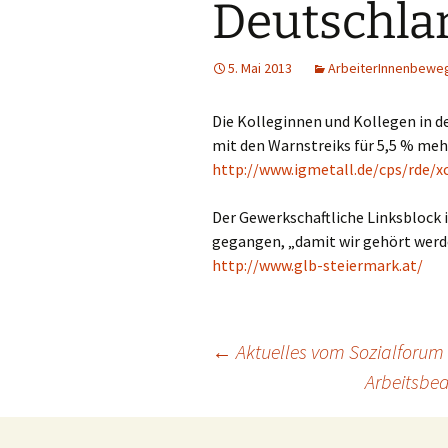
Deutschla
5. Mai 2013
ArbeiterInnenbewe
Die Kolleginnen und Kollegen in d
mit den Warnstreiks für 5,5 % m
http://www.igmetall.de/cps/rde/x
Der Gewerkschaftliche Linksblock i
gegangen, „damit wir gehört wer
http://www.glb-steiermark.at/
Beitragsnavigation
←
Aktuelles vom Sozialforum 
Arbeitsbed