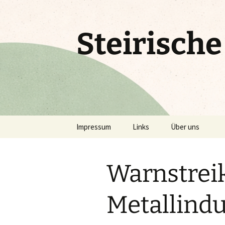
Zum
Inhalt
springen
Steirisch
Impressum
Links
Über uns
Warnstreik
Metallindu