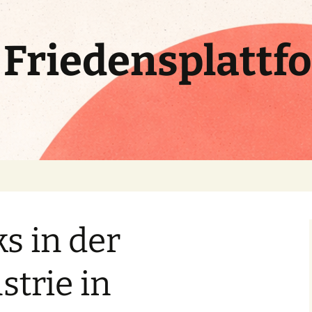
e Friedensplattf
s in der
strie in