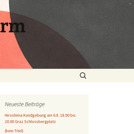
orm
Suchen
nach:
Neueste Beiträge
Hiroshima Kundgebung am 6.8. 18.00 bis
20.00 Graz Schlossbergplatz
(kein Titel)