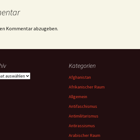
mentar
inen Kommentar abzugeben.
hiv
Kategorien
iv
Afghanistan
Afrikanischer Raum
Allgemein
Antifaschismus
Antimilitarismus
Antirassismus
Arabischer Raum