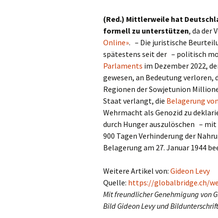
(Red.) Mittlerweile hat Deutsch
formell zu unterstützen
, da der 
Online»
. – Die juristische Beurteil
spätestens seit der – politisch m
Parlaments
im Dezember 2022, der
gewesen, an Bedeutung verloren, d
Regionen der Sowjetunion Million
Staat verlangt, die
Belagerung von
Wehrmacht als Genozid zu deklarie
durch Hunger auszulöschen – mit 
900 Tagen Verhinderung der Nahrun
Belagerung am 27. Januar 1944 be
Weitere Artikel von:
Gideon Levy
Quelle:
https://globalbridge.ch/w
Mit freundlicher Genehmigung von G
Bild Gideon Levy und Bildunterschrif