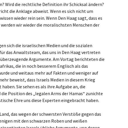
 Wird die rechtliche Definition ihr Schicksal ändern?
icht die Anklage abweist. Wenn es sich nicht um
wissen wieder rein sein. Wenn Den Haag sagt, dass es
 werden wir wieder die moralischsten Menschen der
 sich die israelischen Medien und die sozialen
ür das Anwaltsteam, das uns in Den Haag vertreten
d überzeugende Argumente. Am Vortag berichteten die
frikas, die in noch besserem Englisch als das
 wurde und weitaus mehr auf Fakten und weniger auf
hr beweist, dass Israels Medien in diesem Krieg
 haben. Sie sehen es als ihre Aufgabe an, die
d die Position des „legalen Arms der Hamas“ zunichte
ristische Ehre uns diese Experten eingebracht haben.
 Land, das wegen der schwersten Verstöße gegen das
ejenigen mit den schwarzen Roben und weißen
präsentierten Israels übliche Argumente, von denen