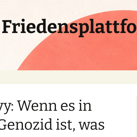
e Friedensplattf
y: Wenn es in
Genozid ist, was