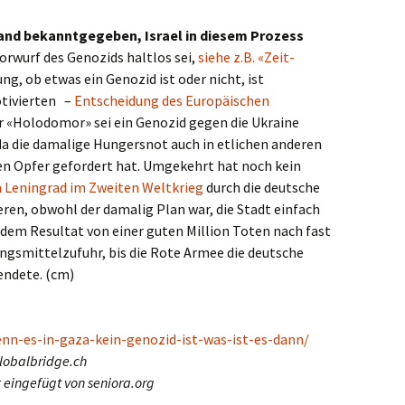
land bekanntgegeben, Israel in diesem Prozess
Vorwurf des Genozids haltlos sei,
siehe z.B. «Zeit-
ung, ob etwas ein Genozid ist oder nicht, ist
otivierten –
Entscheidung des Europäischen
 «Holodomor» sei ein Genozid gegen die Ukraine
a die damalige Hungersnot auch in etlichen anderen
en Opfer gefordert hat. Umgekehrt hat noch kein
 Leningrad im Zweiten Weltkrieg
durch die deutsche
ren, obwohl der damalig Plan war, die Stadt einfach
dem Resultat von einer guten Million Toten nach fast
gsmittelzufuhr, bis die Rote Armee die deutsche
endete. (cm)
enn-es-in-gaza-kein-genozid-ist-was-ist-es-dann/
lobalbridge.ch
t eingefügt von seniora.org