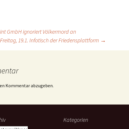
nt GmbH ignoriert Völkermord an
Freitag, 19.1. Infotisch der Friedensplattform
→
mentar
inen Kommentar abzugeben.
hiv
Kategorien
iv