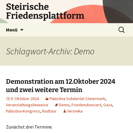
Zum
Steirische
Inhalt
Friedensplattform
springen
Suchen
Menü
nach:
Schlagwort-Archiv: Demo
Demonstration am 12.Oktober 2024
und zwei weitere Termin
9. Oktober 2024
Palästina Solidarität Steiermark
,
Veranstaltungshinweise
Demo
,
Friedenskonzert
,
Gaza
,
Palästina-Kongress
,
Radtour
Veronika
Zunächst drei Termine: