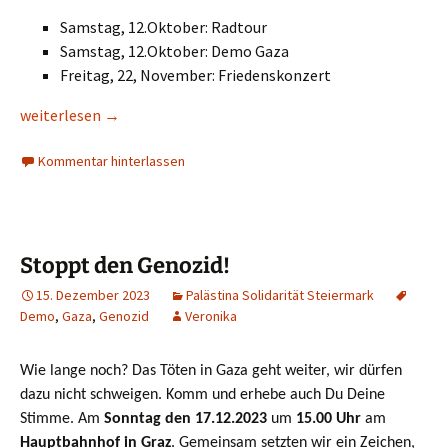
Samstag, 12.Oktober: Radtour
Samstag, 12.Oktober: Demo Gaza
Freitag, 22, November: Friedenskonzert
Demonstration am 12.Oktober 2024 und zwei weitere Termin
weiterlesen
→
Kommentar hinterlassen
Stoppt den Genozid!
15. Dezember 2023
Palästina Solidarität Steiermark
Demo
,
Gaza
,
Genozid
Veronika
Wie lange noch? Das Töten in Gaza geht weiter, wir dürfen
dazu nicht schweigen. Komm und erhebe auch Du Deine
Stimme. Am
Sonntag den 17.12.2023
um
15.00 Uhr
am
Hauptbahnhof in Graz
. Gemeinsam setzten wir ein Zeichen,