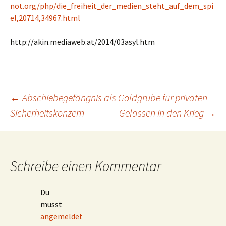
not.org/php/die_freiheit_der_medien_steht_auf_dem_spi
el,20714,34967.html
http://akin.mediaweb.at/2014/03asyl.htm
Beitragsnavigation
←
Abschiebegefängnis als Goldgrube für privaten
Sicherheitskonzern
Gelassen in den Krieg
→
Schreibe einen Kommentar
Du
musst
angemeldet