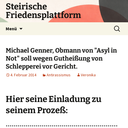
Zum
Steirische
Inhalt
Friedensplattform
springen
Suchen
Menü
nach:
Michael Genner, Obmann von "Asyl in
Not" soll wegen Gutheißung von
Schlepperei vor Gericht.
4. Februar 2014
Antirassismus
Veronika
Hier seine Einladung zu
seinem Prozeß:
********************************************************