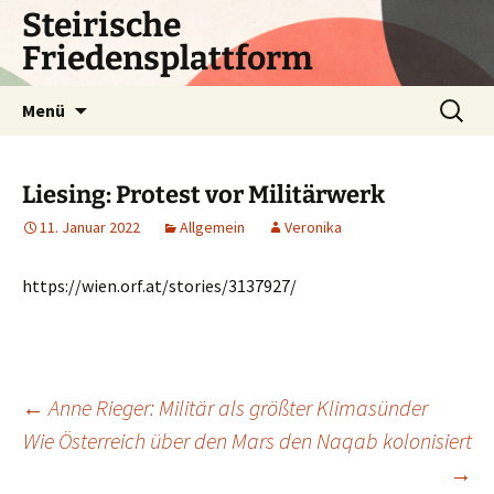
Zum
Steirische
Inhalt
Friedensplattform
springen
Suchen
Menü
nach:
Liesing: Protest vor Militärwerk
11. Januar 2022
Allgemein
Veronika
https://wien.orf.at/stories/3137927/
Beitragsnavigation
←
Anne Rieger: Militär als größter Klimasünder
Wie Österreich über den Mars den Naqab kolonisiert
→