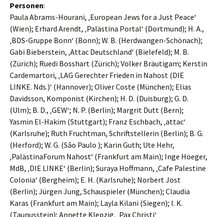
Personen
:
Paula Abrams-Hourani, ‚European Jews for a Just Peace‘
(Wien); Erhard Arendt, ‚Palästina Portal‘ (Dortmund); H. A.,
‚BDS-Gruppe Bonn‘ (Bonn); W. B. (Herdwangen-Schönach);
Gabi Bieberstein, ‚Attac Deutschland‘ (Bielefeld); M. B.
(Zürich); Ruedi Bosshart (Zürich); Volker Bräutigam; Kerstin
Cardemartori, ‚LAG Gerechter Frieden in Nahost (DIE
LINKE. Nds.)‘ (Hannover); Oliver Coste (München); Elias
Davidsson, Komponist (Kirchen); H. D. (Duisburg); G. D.
(Ulm); B. D., ‚GEW‘; N. P. (Berlin); Margrit Dutt (Bern);
Yasmin El-Hakim (Stuttgart); Franz Eschbach, ‚attac‘
(Karlsruhe); Ruth Fruchtman, Schriftstellerin (Berlin); B. G.
(Herford); W. G. (São Paulo ); Karin Guth; Ute Hehr,
‚PalästinaForum Nahost‘ (Frankfurt am Main); Inge Hoeger,
MdB, ‚DIE LINKE‘ (Berlin); Suraya Hoffmann, ‚Cafe Palestine
Colonia‘ (Bergheim); E. H. (Karlsruhe); Norbert Jost
(Berlin); Jürgen Jung, Schauspieler (München); Claudia
Karas (Frankfurt am Main); Layla Kilani (Siegen); I. K.
(Taunusstein); Annette Klepzig, ‚Pax Christi‘