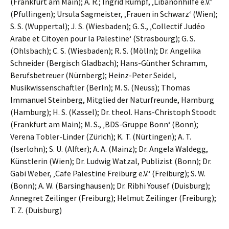
(Frankfurt am Main); A. R.; Ingrid Rumpf, ‚Libanonhilfe e.V.‘
(Pfullingen); Ursula Sagmeister, ‚Frauen in Schwarz‘ (Wien);
S. S. (Wuppertal); J. S. (Wiesbaden); G. S., ‚Collectif Judéo
Arabe et Citoyen pour la Palestine‘ (Strasbourg); G. S.
(Ohlsbach); C. S. (Wiesbaden); R. S. (Mölln); Dr. Angelika
Schneider (Bergisch Gladbach); Hans-Günther Schramm,
Berufsbetreuer (Nürnberg); Heinz-Peter Seidel,
Musikwissenschaftler (Berln); M. S. (Neuss); Thomas
Immanuel Steinberg, Mitglied der Naturfreunde, Hamburg
(Hamburg); H. S. (Kassel); Dr. theol. Hans-Christoph Stoodt
(Frankfurt am Main); M. S., ‚BDS-Gruppe Bonn‘ (Bonn);
Verena Tobler-Linder (Zürich); K. T. (Nürtingen); A. T.
(Iserlohn); S. U. (Alfter); A. A. (Mainz); Dr. Angela Waldegg,
Künstlerin (Wien); Dr. Ludwig Watzal, Publizist (Bonn); Dr.
Gabi Weber, ‚Cafe Palestine Freiburg e.V.‘ (Freiburg); S. W.
(Bonn); A. W. (Barsinghausen); Dr. Ribhi Yousef (Duisburg);
Annegret Zeilinger (Freiburg); Helmut Zeilinger (Freiburg);
T. Z. (Duisburg)