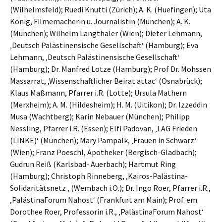
(Wilhelmsfeld); Ruedi Knutti (Zürich); A. K. (Huefingen); Uta
König, Filmemacherin u. Journalistin (München); A. K.
(München); Wilhelm Langthaler (Wien); Dieter Lehmann,
‚Deutsch Palästinensische Gesellschaft‘ (Hamburg); Eva
Lehmann, ‚Deutsch Palästinensische Gesellschaft‘
(Hamburg); Dr. Manfred Lotze (Hamburg); Prof Dr. Mohssen
Massarrat, ‚Wissenschaftlicher Beirat attac‘ (Osnabrück);
Klaus Maßmann, Pfarrer i.R. (Lotte); Ursula Mathern
(Merxheim); A. M. (Hildesheim); H. M. (Uitikon); Dr. Izzeddin
Musa (Wachtberg); Karin Nebauer (München); Philipp
Nessling, Pfarrer i.R. (Essen); Elfi Padovan, ‚LAG Frieden
(LINKE)‘ (München); Mary Pampalk, ‚Frauen in Schwarz‘
(Wien); Franz Poeschl, Apotheker (Bergisch-Gladbach);
Gudrun Reiß (Karlsbad- Auerbach); Hartmut Ring
(Hamburg); Christoph Rinneberg, ‚Kairos-Palästina-
Solidaritätsnetz ‚ (Wembach i.O.); Dr. Ingo Roer, Pfarrer i.R.,
‚PalästinaForum Nahost‘ (Frankfurt am Main); Prof. em.
Dorothee Roer, Professorin i.R., ‚PalästinaForum Nahost‘