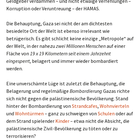
Geldgeber verdammen – und nicht etwaige Verfehlungen –
Korruption oder Veruntreuung – der HAMAS.
Die Behauptung, Gaza sei nicht der am dichtesten
besiedelte Ort der Welt ist ebenso irrelevant wie
betrügerisch. Es gibt schlicht keine einzige „Metropole“ auf
der Welt, in der nahezu
zwei Millionen Menschen
auf einer
Fläche von
19 x 19 Kilometern
seit einem Jahrzehnt
eingesperrt
, belagert und immer wieder bombardiert
werden.
Eine unverschämte Lüge ist zuletzt die Behauptung, die
Belagerung und regelmäßige
Bombardierung
Gazas richte
sich nicht gegen die palästinensische Bevölkerung. Stand
hinter der Bombardierung von
Strandcafes
,
Wohnvierteln
und
Wohntürmen
– ganz zu schweigen von
Schulen
oder auf
dem Strand spielender
Kinder
– etwa nicht die Absicht, die
palästinensische Zivil-Bevölkerung zu töten oder zu
terrorisieren?