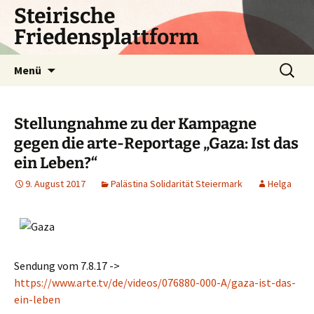
Zum
Steirische
Inhalt
Friedensplattform
springen
Suchen
Menü
nach:
Stellungnahme zu der Kampagne
gegen die arte-Reportage „Gaza: Ist das
ein Leben?“
9. August 2017
Palästina Solidarität Steiermark
Helga
Sendung vom 7.8.17 ->
https://www.arte.tv/de/videos/076880-000-A/gaza-ist-das-
ein-leben