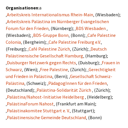
Organisationen
:a
‚
Arbeitskreis Internationalismus Rhein-Main
‚ (Wiesbaden);
‚
Arbeitskreis Palästina im Nürnberger Evangelischen
Forum für den Frieden
‚ (Nürnberg); ‚
BDS Wiesbaden
‚
(Wiesbaden); ‚
BDS-Gruppe Bonn
‚ (Bonn); ‚
Cafe Palestine
Colonia
‚ (Bergheim); ‚
Cafe Palestine Freiburg e.V.
‚
(Freiburg); ‚
Café Palestine Zürich
‚ (Zürich); ‚
Deutsch
Palästinensische Gesellschaft Hamburg
‚ (Hamburg);
‚
Duisburger Netzwerk gegen Rechts
‚ (Duisburg); ‚
Frauen in
Schwarz
‚ (Wien); ‚
Free Palestine
‚ (Zürich); ‚
Gerechtigkeit
und Frieden in Palästina
‚ (Bern); ‚
Gesellschaft Schweiz-
Palästina
‚ (Schweiz); ‚
PädagogInnen für den Frieden
‚
(Deutschland); ‚
Palästina-Solidarität Zürich
‚ (Zürich);
‚
Palästina/Nahost-Initiative Heidelberg
‚ (Heidelberg);
‚
PalästinaForum Nahost
‚ (Frankfurt am Main);
‚
Palästinakomitee Stuttgart e. V.
‚ (Stuttgart);
‚
Palästinensische Gemeinde Deutschland
‚ (Bonn)