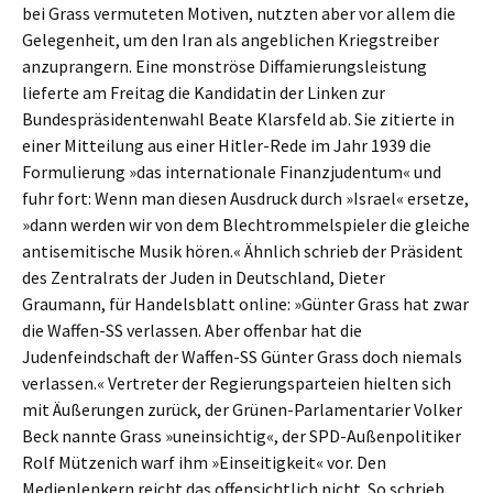
bei Grass vermuteten Motiven, nutzten aber vor allem die
Gelegenheit, um den Iran als angeblichen Kriegstreiber
anzuprangern. Eine monströse Diffamierungsleistung
lieferte am Freitag die Kandidatin der Linken zur
Bundespräsidentenwahl Beate Klarsfeld ab. Sie zitierte in
einer Mitteilung aus einer Hitler-Rede im Jahr 1939 die
Formulierung »das internationale Finanzjudentum« und
fuhr fort: Wenn man diesen Ausdruck durch »Israel« ersetze,
»dann werden wir von dem Blechtrommelspieler die gleiche
antisemitische Musik hören.« Ähnlich schrieb der Präsident
des Zentralrats der Juden in Deutschland, Dieter
Graumann, für Handelsblatt online: »Günter Grass hat zwar
die Waffen-SS verlassen. Aber offenbar hat die
Judenfeindschaft der Waffen-SS Günter Grass doch niemals
verlassen.« Vertreter der Regierungsparteien hielten sich
mit Äußerungen zurück, der Grünen-Parlamentarier Volker
Beck nannte Grass »uneinsichtig«, der SPD-Außenpolitiker
Rolf Mützenich warf ihm »Einseitigkeit« vor. Den
Medienlenkern reicht das offensichtlich nicht. So schrieb