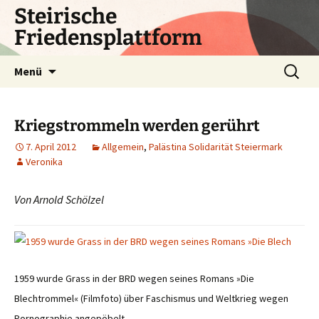
Zum
Steirische
Inhalt
Friedensplattform
springen
Suchen
Menü
nach:
Kriegstrommeln werden gerührt
7. April 2012
Allgemein
,
Palästina Solidarität Steiermark
Veronika
Von Arnold Schölzel
1959 wurde Grass in der BRD wegen seines Romans »Die
Blechtrommel« (Filmfoto) über Faschismus und Weltkrieg wegen
Pornographie angepöbelt