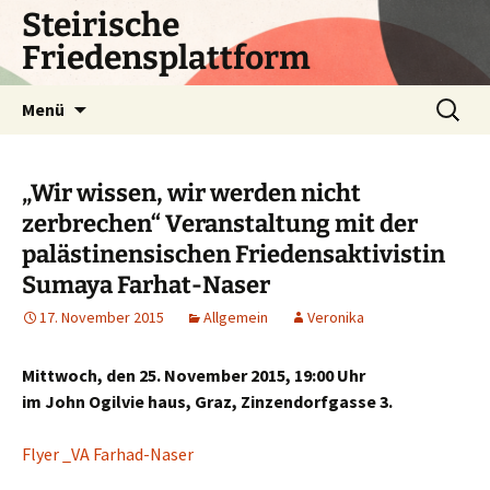
Zum
Steirische
Inhalt
Friedensplattform
springen
Suchen
Menü
nach:
„Wir wissen, wir werden nicht
zerbrechen“ Veranstaltung mit der
palästinensischen Friedensaktivistin
Sumaya Farhat-Naser
17. November 2015
Allgemein
Veronika
Mittwoch, den 25. November 2015, 19:00 Uhr
im John Ogilvie haus, Graz, Zinzendorfgasse 3.
Flyer _VA Farhad-Naser