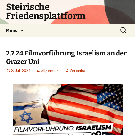
Zum
Steirische
Inhalt
Friedensplattform
springen
Suchen
Menü
nach:
2.7.24 Filmvorführung Israelism an der
Grazer Uni
2. Juli 2024
Allgemein
Veronika