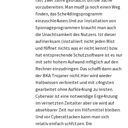
fast zwei Jahre gebraucht um die Sache
vorzubereiten. Man mudf ja noch einen Weg
finden, das Sche4dlingsprogramm
einzuschle4usen.Und zur Installation von
Spionageprogrammen braucht man auch
die Unachtsamkeit des Nutzers. Ist dieser
aufmerksam (installiert nicht jeden Mist
und f6ffnet nichts was er nicht kennt) bzw.
hat entsprechende Schutzsoftware ist es nur
mit sehr hohem Aufwand mf6glich auf den
Rechner einzudringen. Das schafft dann auch
der BKA Trojaner nicht.Hier wird wieder
Halbwissen verbreitet und mit c4ngsten
gearbeitet ohne Aufkle4rung zu leisten.
Cyberwar ist eine notwendige Erge4nzung
im vernetzten Zeitalter aber sie wird auf
absehbarer Zeit nur ein Hilfsmittel bleiben.
Und vor Cyberattacken kann man sich
relativ einfach schfctzen. Die