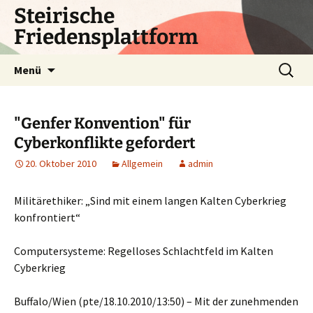
Zum
Steirische
Inhalt
Friedensplattform
springen
Suchen
Menü
nach:
"Genfer Konvention" für
Cyberkonflikte gefordert
20. Oktober 2010
Allgemein
admin
Militärethiker: „Sind mit einem langen Kalten Cyberkrieg
konfrontiert“
Computersysteme: Regelloses Schlachtfeld im Kalten
Cyberkrieg
Buffalo/Wien (pte/18.10.2010/13:50) – Mit der zunehmenden