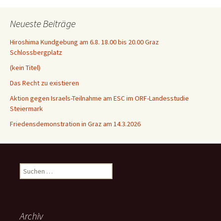
Neueste Beiträge
Hiroshima Kundgebung am 6.8. 18.00 bis 20.00 Graz
Schlossbergplatz
(kein Titel)
Das Recht zu existieren
Aktion gegen Israels-Teilnahme am ESC im ORF-Landesstudie
Steiermark
Friedensdemonstration in Graz am 14.3.2026
Suchen
nach:
Archiv