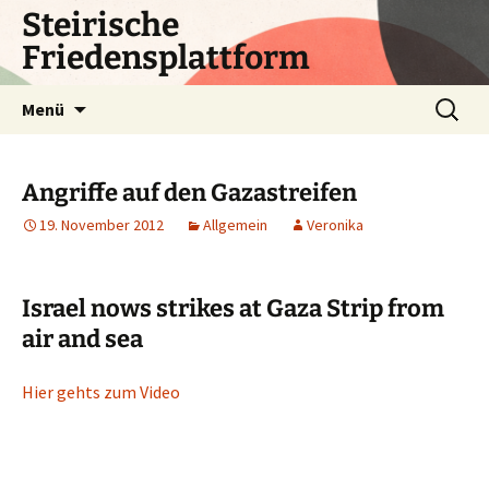
Zum
Steirische
Inhalt
Friedensplattform
springen
Suchen
Menü
nach:
Angriffe auf den Gazastreifen
19. November 2012
Allgemein
Veronika
Israel nows strikes at Gaza Strip from
air and sea
Hier gehts zum Video