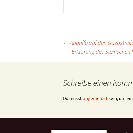
Beitragsnavigation
←
Angriffe auf den Gazastreif
Erklärung des Steirischen
Schreibe einen Kom
Du musst
angemeldet
sein, um e
Suchen