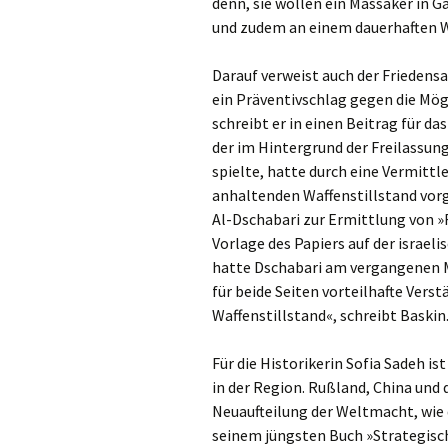
denn, sie wollen ein Massaker in 
und zudem an einem dauerhaften Wa
Darauf verweist auch der Friedens
ein Präventivschlag gegen die Mög
schreibt er in einen Beitrag für 
der im Hintergrund der Freilassung
spielte, hatte durch eine Vermitt
anhaltenden Waffenstillstand vor
Al-Dschabari zur Ermittlung von »
Vorlage des Papiers auf der israeli
hatte Dschabari am vergangenen M
für beide Seiten vorteilhafte Ver
Waffenstillstand«, schreibt Baskin
Für die Historikerin Sofia Sadeh is
in der Region. Rußland, China und 
Neuaufteilung der Weltmacht, wie 
seinem jüngsten Buch »Strategisc