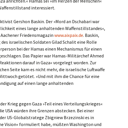
Gaza anrichten.« Hamas sei »im Herzen der Menschen«
ffenstillstand interessiert.
aktivist Gershon Baskin. Der »Mord an Dschabari war
lichkeit eines lange anhaltenden Waffenstillstandes«,
das Aachener Friedensmagazin
www.aixpaix.de
. Baskin,
 des israelischen Soldaten Gilad Schalit eine Rolle
lerperson bei der Hamas einen Mechanismus für einen
geschlagen. Das Papier war Hamas-Militärchef Ahmed
Reaktionen darauf in Gaza« vorgelegt worden. Zur
schen Seite kam es nicht mehr, die israelische Luftwaffe
ittwoch getötet. »Und mit ihm die Chance für eine
ständigung auf einen lange anhaltenden
.
t der Krieg gegen Gaza »Teil eines Verteilungskrieges«
die USA würden ihre Grenzen abstecken. Bei einer
der US-Globalstratege Zbigniew Brzezinski es in
he Vision« formuliert habe, müßten Washington und