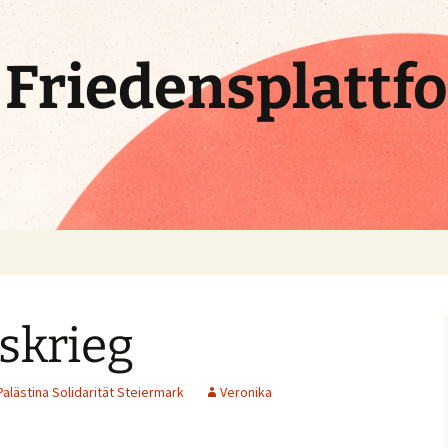
e Friedensplattf
skrieg
Palästina Solidarität Steiermark
Veronika