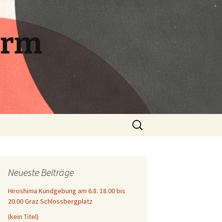
orm
Suchen
nach:
Neueste Beiträge
Hiroshima Kundgebung am 6.8. 18.00 bis
20.00 Graz Schlossbergplatz
(kein Titel)