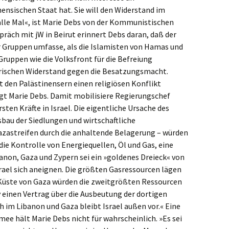
ensischen Staat hat. Sie will den Widerstand im
alle Mal«, ist Marie Debs von der Kommunistischen
räch mit jW in Beirut erinnert Debs daran, daß der
 Gruppen umfasse, als die Islamisten von Hamas und
ruppen wie die Volksfront für die Befreiung
tärischen Widerstand gegen die Besatzungsmacht.
t den Palästinensern einen religiösen Konflikt
gt Marie Debs. Damit mobilisiere Regierungschef
ten Kräfte in Israel. Die eigentliche Ursache des
sbau der Siedlungen und wirtschaftliche
zastreifen durch die anhaltende Belagerung – würden
e Kontrolle von Energiequellen, Öl und Gas, eine
anon, Gaza und Zypern sei ein »goldenes Dreieck« von
rael sich aneignen. Die größten Gasressourcen lägen
 Küste von Gaza würden die zweitgrößten Ressourcen
v einen Vertrag über die Ausbeutung der dortigen
im Libanon und Gaza bleibt Israel außen vor.« Eine
mee hält Marie Debs nicht für wahrscheinlich. »Es sei