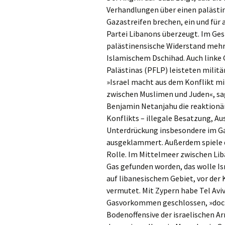
Verhandlungen über einen palästin
Gazastreifen brechen, ein und für 
Partei Libanons überzeugt. Im Gesp
palästinensische Widerstand mehr
Islamischem Dschihad. Auch linke G
Palästinas (PFLP) leisteten mili
»Israel macht aus dem Konflikt mi
zwischen Muslimen und Juden«, sa
Benjamin Netanjahu die reaktionärs
Konflikts – illegale Besatzung, Au
Unterdrückung insbesondere im Ga
ausgeklammert. Außerdem spiele di
Rolle. Im Mittelmeer zwischen Lib
Gas gefunden worden, das wolle Is
auf libanesischem Gebiet, vor der
vermutet. Mit Zypern habe Tel Avi
Gasvorkommen geschlossen, »doch 
Bodenoffensive der israelischen Ar