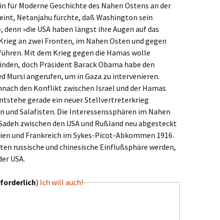
rin für Moderne Geschichte des Nahen Ostens an der
meint, Netanjahu fürchte, daß Washington sein
, denn »die USA haben längst ihre Augen auf das
»Krieg an zwei Fronten, im Nahen Osten und gegen
führen. Mit dem Krieg gegen die Hamas wolle
 binden, doch Präsident Barack Obama habe den
Mursi angerufen, um in Gaza zu intervenieren.
mnach den Konflikt zwischen Israel und der Hamas
ntstehe gerade ein neuer Stellvertreterkrieg
n und Salafisten. Die Interessenssphären im Nahen
Sadeh zwischen den USA und Rußland neu abgesteckt
ien und Frankreich im Sykes-Picot-Abkommen 1916.
nten russische und chinesische Einflußsphäre werden,
der USA.
forderlich
)
Ich will auch!