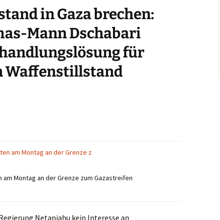
rstand in Gaza brechen:
amas-Mann Dschabari
rhandlungslösung für
 Waffenstillstand
en am Montag an der Grenze zum Gazastreifen
e Regierung Netanjahu kein Interesse an