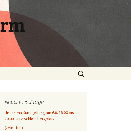
orm
Suchen
nach:
Neueste Beiträge
Hiroshima Kundgebung am 6.8. 18.00 bis
20.00 Graz Schlossbergplatz
(kein Titel)