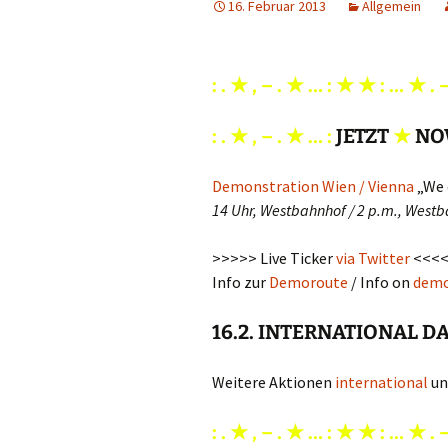
16. Februar 2013
Allgemein
: . ★ ‚ – . ★ … :
★
★
: … ★ . –
: . ★ ‚ – . ★ … :
JETZT
★
N
Demonstration Wien / Vienna
„We 
14 Uhr, Westbahnhof / 2 p.m., West
>>>>> Live Ticker
via Twitter
<<<<
Info zur
Demoroute
/ Info on
demo
16.2. INTERNATIONAL D
Weitere Aktionen
international
un
: . ★ ‚ – . ★ … :
★
★
: … ★ . –