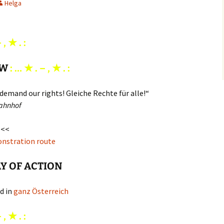
Helga
 ‚ ★ . :
OW
: … ★ . – ‚ ★ . :
demand our rights! Gleiche Rechte für alle!“
bahnhof
<<
nstration route
AY OF ACTION
d in
ganz Österreich
 ‚ ★ . :