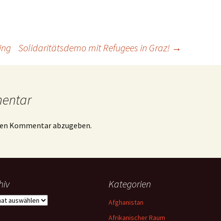
ing
Solidaritätsdemo mit Refugees in Graz!
→
mentar
inen Kommentar abzugeben.
hiv
Kategorien
iv
Afghanistan
Afrikanischer Raum