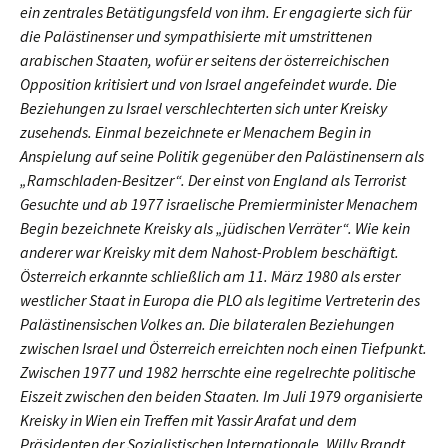
ein zentrales Betätigungsfeld von ihm. Er engagierte sich für
die Palästinenser und sympathisierte mit umstrittenen
arabischen Staaten, wofür er seitens der österreichischen
Opposition kritisiert und von Israel angefeindet wurde. Die
Beziehungen zu Israel verschlechterten sich unter Kreisky
zusehends. Einmal bezeichnete er Menachem Begin in
Anspielung auf seine Politik gegenüber den Palästinensern als
„Ramschladen-Besitzer“. Der einst von England als Terrorist
Gesuchte und ab 1977 israelische Premierminister Menachem
Begin bezeichnete Kreisky als „jüdischen Verräter“. Wie kein
anderer war Kreisky mit dem Nahost-Problem beschäftigt.
Österreich erkannte schließlich am 11. März 1980 als erster
westlicher Staat in Europa die PLO als legitime Vertreterin des
Palästinensischen Volkes an. Die bilateralen Beziehungen
zwischen Israel und Österreich erreichten noch einen Tiefpunkt.
Zwischen 1977 und 1982 herrschte eine regelrechte politische
Eiszeit zwischen den beiden Staaten. Im Juli 1979 organisierte
Kreisky in Wien ein Treffen mit Yassir Arafat und dem
Präsidenten der Sozialistischen Internationale, Willy Brandt,