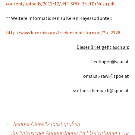
content/uploads/2012/12/JNF-SPD_BriefDrMusa.pdf
** Weitere Informationen zu Keren Hayessod unter:
http://www.luxorbis.org/friedensplattform.at/?p=2126
Dieser Brief geht auch an:
f.edlinger@saar.at
omar.al-rawi@spoe.at
stefan.schennach@spoe.at
Beitragsnavigation
←
Sender Gleiwitz lässt grüßen
Sozialistischer Abgeordneter im EU-Parlament zur