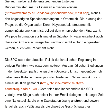
Sie auch selber auf der entsprechenden Liste des
Bundesministeriums für Finanzen einsehen können
(
http://www.bmf.gv.at/Service/allg/spenden/show_mast.asp
), nicht zu
den begünstigten Spendenempfängern in Österreich. Die Klärung der
Frage, ob die Organisation Keren Hayessod als steuerrechtlich
gemeinnützig anerkannt ist, obliegt dem entsprechenden Finanzamt.
Wie jede Information zur finanziellen Situation Privater unterliegt auch
diese der
Amtsv
erschwiegenheit und kann nicht einfach eingesehen
werden
,
auch vom Parlament nicht.
Die SPÖ steht der aktuellen Politik der israelischen Regierung in
einigen Punkten, wie etwa dem weiteren Ausbau jüdischer Siedlungen
in den besetzten palästinensischen Gebieten, kritisch gegenüber. Ich
habe diese Kritik in meiner jüngsten Rede zum Nahostkonflikt noch
http://christine-muttonen.at/wp-
einmal deutlich gemacht (
content/uploads/2012/03
.
Österreich und insbesondere die SPÖ
verfolgt, wie Sie ja auch selber in Ihrer Email darlegen
,
seit langer Zeit
eine Nahostpolitik, die eine Zweistaatenlösung
anstrebt
und sowohl
Israel als auch Palästina als gleichwertige Gesprächspartner