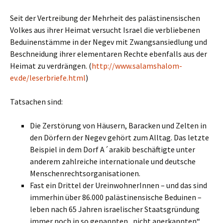
Seit der Vertreibung der Mehrheit des palästinensischen
Volkes aus ihrer Heimat versucht Israel die verbliebenen
Beduinenstämme in der Negev mit Zwangsansiedlung und
Beschneidung ihrer elementaren Rechte ebenfalls aus der
Heimat zu verdrängen. (
http://www.salamshalom-
ev.de/leserbriefe.html
)
Tatsachen sind:
Die Zerstörung von Häusern, Baracken und Zelten in
den Dörfern der Negev gehört zum Alltag. Das letzte
Beispiel in dem Dorf A´arakib beschäftigte unter
anderem zahlreiche internationale und deutsche
Menschenrechtsorganisationen.
Fast ein Drittel der UreinwohnerInnen – und das sind
immerhin über 86.000 palästinensische Beduinen –
leben nach 65 Jahren israelischer Staatsgründung
immer noch in so genannten „nicht anerkannten“