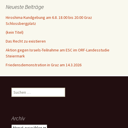
Neueste Beiträge
Hiroshima Kundgebung am 6.8. 18.00 bis 20.00 Graz
Schlossbergplatz
(kein Titel)
Das Recht zu existieren
Aktion gegen Israels-Teilnahme am ESC im ORF-Landesstudie
Steiermark
Friedensdemonstration in Graz am 14.3.2026
Suchen
nach:
Archiv
Archiv