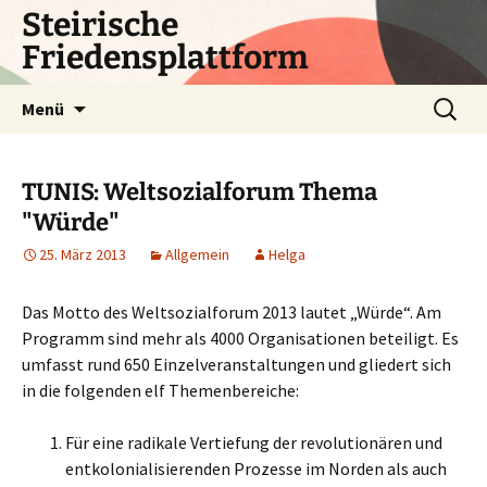
Zum
Steirische
Inhalt
Friedensplattform
springen
Suchen
Menü
nach:
TUNIS: Weltsozialforum Thema
"Würde"
25. März 2013
Allgemein
Helga
Das Motto des Weltsozialforum 2013 lautet „Würde“. Am
Programm sind mehr als 4000 Organisationen beteiligt. Es
umfasst rund 650 Einzelveranstaltungen und gliedert sich
in die folgenden elf Themenbereiche:
Für eine radikale Vertiefung der revolutionären und
entkolonialisierenden Prozesse im Norden als auch