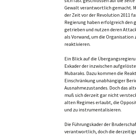
sich fast geschlossen auf die Seite
Gewalt verantwortlich gemacht. Mi
der Zeit vor der Revolution 2011 f
Regierung haben erfolgreich den g
getrieben und nutzen deren Attac
als Vorwand, um die Organisation 
reaktivieren.
Ein Blick auf die Übergangsregier
Exkader der inzwischen aufgelöst
Mubaraks. Dazu kommen die Reakti
Einschränkung unabhängiger Beric
Ausnahmezustandes. Doch das alte G
muß sich derzeit gar nicht verstec
alten Regimes erlaubt, die Opposi
und zu instrumentalisieren.
Die Führungskader der Bruderschaft
verantwortlich, doch die derzeit