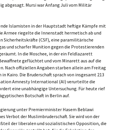
ig abgesagt. Mursi war Anfang Juli vom Militär
ende Islamisten in der Hauptstadt heftige Kämpfe mit
Die Armee riegelte die Innenstadt hermetisch ab und
n Sicherheitskräfte (CSF), eine paramilitärische
gas und scharfer Munition gegen die Protestierenden
eräumt. In die Moschee, in der ein Feldlazarett
 Bewaffnete geflüchtet und vom Minarett aus auf die
. Nach offiziellen Angaben starben allein am Freitag
 in Kairo. Die Bruderschaft sprach von insgesamt 213
tion Amnesty International (AI) verurteilte die
fordert eine unabhängige Untersuchung. Für heute rief
ägyptischen Botschaft in Berlin auf.
regierung unter Premierminister Hasem Beblawi
hes Verbot der Muslimbruderschaft. Sie wird von der
eil der liberalen und sozialistischen Opposition, die