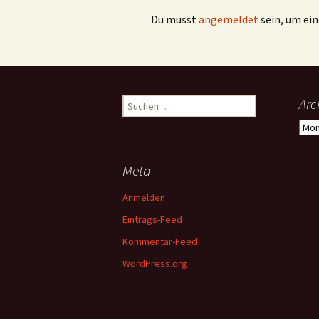
Du musst
angemeldet
sein, um e
Suchen
Arc
nach:
Arch
Meta
Anmelden
Eintrags-Feed
Kommentar-Feed
WordPress.org