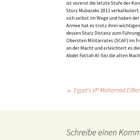
ist vorerst die letzte Stufe der K
Sturz Mubaraks 2011 verkalkuliert
sich selbst im Wege und haben der
Armee hat es trotz ihrer wichtig
dessen Sturz Distanz zum Führung
Obersten Militärrates (SCAF) im Fr
an der Macht und erleichtert es d
Abdel Fattah Al-Sisi die alten Mac
Beitragsnavigation
←
Egypt's VP Mohamed ElBara
Schreibe einen Kom