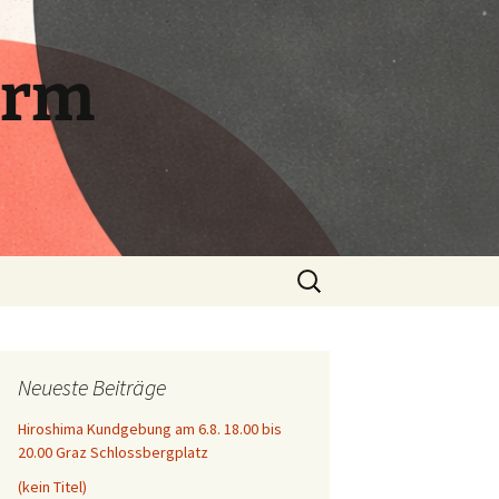
orm
Suchen
nach:
Neueste Beiträge
Hiroshima Kundgebung am 6.8. 18.00 bis
20.00 Graz Schlossbergplatz
(kein Titel)