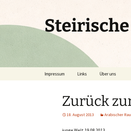
Zum
Inhalt
springen
Steirisch
Impressum
Links
Über uns
Zurück zu
18. August 2013
Arabischer Ra
junge Welt 19.08.2013