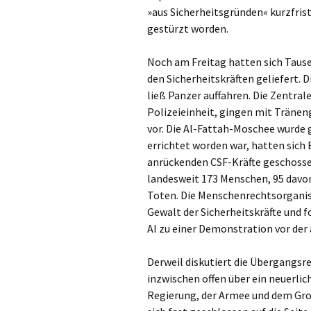
»aus Sicherheitsgründen« kurzfrist
gestürzt worden.
Noch am Freitag hatten sich Taus
den Sicherheitskräften geliefert. 
ließ Panzer auffahren. Die Zentrale
Polizeieinheit, gingen mit Tränen
vor. Die Al-Fattah-Moschee wurde g
errichtet worden war, hatten sich
anrückenden CSF-Kräfte geschossen
landesweit 173 Menschen, 95 davon
Toten. Die Menschenrechtsorganisa
Gewalt der Sicherheitskräfte und 
AI zu einer Demonstration vor der 
Derweil diskutiert die Übergangs
inzwischen offen über ein neuerlic
Regierung, der Armee und dem Großt