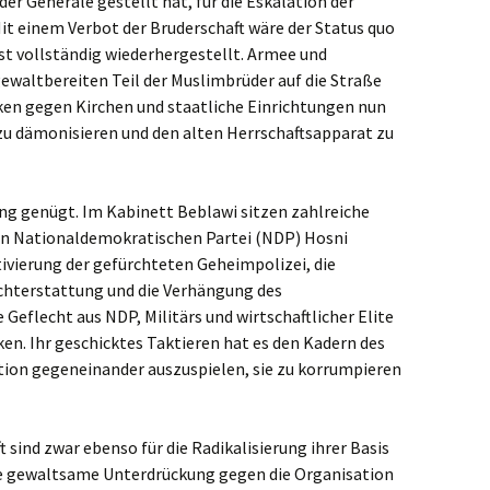
 der Generäle gestellt hat, für die Eskalation der
t einem Verbot der Bruderschaft wäre der Status quo
ast vollständig wiederhergestellt. Armee und
ewaltbereiten Teil der Muslimbrüder auf die Straße
ken gegen Kirchen und staatliche Einrichtungen nun
zu dämonisieren und den alten Herrschaftsapparat zu
ung genügt. Im Kabinett Beblawi sitzen zahlreiche
en Nationaldemokratischen Partei (NDP) Hosni
vierung der gefürchteten Geheimpolizei, die
hterstattung und die Verhängung des
eflecht aus NDP, Militärs und wirtschaftlicher Elite
ken. Ihr geschicktes Taktieren hat es den Kadern des
tion gegeneinander auszuspielen, sie zu korrumpieren
 sind zwar ebenso für die Radikalisierung ihrer Basis
ige gewaltsame Unterdrückung gegen die Organisation