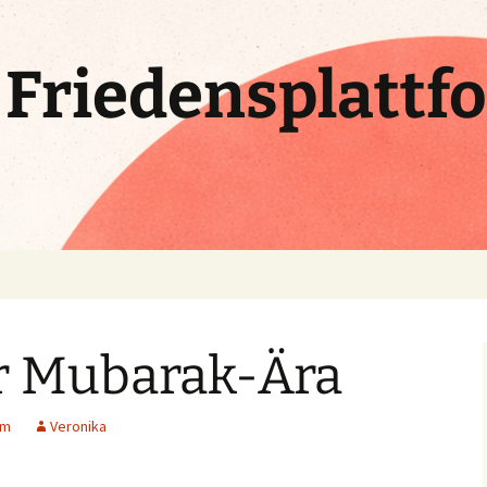
e Friedensplattf
r Mubarak-Ära
um
Veronika