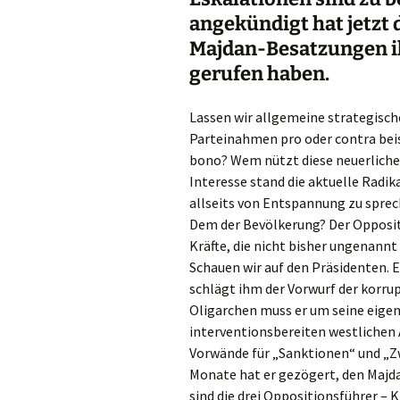
angekündigt hat jetzt 
Majdan-Besatzungen i
gerufen haben.
Lassen wir allgemeine strategische
Parteinahmen pro oder contra beise
bono? Wem nützt diese neuerliche
Interesse stand die aktuelle Radik
allseits von Entspannung zu spr
Dem der Bevölkerung? Der Opposit
Kräfte, die nicht bisher ungenannt
Schauen wir auf den Präsidenten. 
schlägt ihm der Vorwurf der korru
Oligarchen muss er um seine eigen
interventionsbereiten westlichen
Vorwände für „Sanktionen“ und „
Monate hat er gezögert, den Majda
sind die drei Oppositionsführer – K