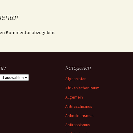
mentar
inen Kommentar abzugeben.
hiv
Kategorien
iv
Afghanistan
Afrikanischer Raum
Allgemein
Antifaschismus
Antimilitarismus
Antirassismus