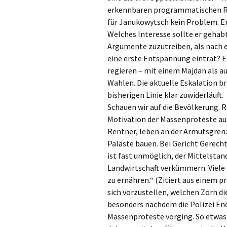
erkennbaren programmatischen Rat
für Janukowytsch kein Problem. Er 
Welches Interesse sollte er gehab
Argumente zuzutreiben, als nach 
eine erste Entspannung eintrat? 
regieren – mit einem Majdan als a
Wahlen. Die aktuelle Eskalation b
bisherigen Linie klar zuwiderläuft.
Schauen wir auf die Bevölkerung. R
Motivation der Massenproteste au
Rentner, leben an der Armutsgrenz
Paläste bauen. Bei Gericht Gerech
ist fast unmöglich, der Mittelstand
Landwirtschaft verkümmern. Viele 
zu ernähren.“ (Zitiert aus einem p
sich vorzustellen, welchen Zorn d
besonders nachdem die Polizei End
Massenproteste vorging. So etwas 