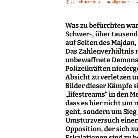
22. Februar 2014
Allgemein
Was zu befürchten war,
Schwer-, über tausend
auf Seiten des Majdan, 
Das Zahlenverhältnis m
unbewaffnete Demonst
Polizeikräften niederg
Absicht zu verletzen u
Bilder dieser Kämpfe sie
„lifestreams“ in den Me
dass es hier nicht um
geht, sondern um Sieg
Umsturzversuch einer
Opposition, der sich z
Eskalationen sind zu 