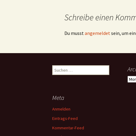
Schreibe einen Kom
Du musst
angemeldet
sein, um e
Suchen
Arc
nach:
Arch
Meta
Anmelden
Eintrags-Feed
Kommentar-Feed