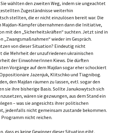
n. Sie wählten den zweiten Weg, indem sie ungeachtet
 gestellten Zugeständnisse weiterhin
h stellten, die er nicht einzulösen bereit war. Die
en Majdan-Kämpfer übernahmen dann die Initiative,
on mit den „Sicherheitskräften“ suchten. Jetzt sind in
gton „Zwangsmaßnahmen“ wieder im Gespräch.
utzen von dieser Situation? Eindeutig nicht
t die Mehrheit der unzufriedenen ukrainischen
rheit der EinwohnerInnen Kiews. Die dürften
esten Vorgänge auf dem Majdan sogar eher schockiert
e Oppositionäre Jazenjuk, Klitschko und Tiagnibog.
den, den Majdan räumen zu lassen, evtl. sogar den
n sie ihre bisherige Basis. Sollte Janukowytsch sich
anzusetzen, wären sie gezwungen, aus dem Stand ein
gen – was sie angesichts ihrer politischen
ht, jedenfalls nicht gemeinsam zustande bekommen.
s Programm nicht reichen.
 dass es keine Gewinner dieser Situation gibt,