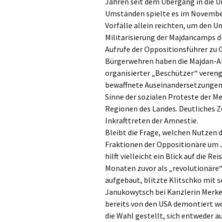
Jahren seit dem Übergang in die 
Umständen spielte es im November n
Vorfälle allein reichten, um den U
Militarisierung der Majdancamps di
Aufrufe der Oppositionsführer zu 
Bürgerwehren haben die Majdan-Akt
organisierter „Beschützer“ vereng
bewaffnete Auseinandersetzungen li
Sinne der sozialen Proteste der Me
Regionen des Landes. Deutliches 
Inkrafttreten der Amnestie.
Bleibt die Frage, welchen Nutzen d
Fraktionen der Oppositionäre um 
hilft vielleicht ein Blick auf die R
Monaten zuvor als „revolutionäre
aufgebaut, blitzte Klitschko mit
Janukowytsch bei Kanzlerin Merkel
bereits von den USA demontiert w
die Wahl gestellt, sich entweder 