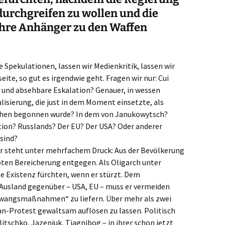
durchgreifen zu wollen und die
hre Anhänger zu den Waffen
 Spekulationen, lassen wir Medienkritik, lassen wir
ite, so gut es irgendwie geht. Fragen wir nur: Cui
 und absehbare Eskalation? Genauer, in wessen
alisierung, die just in dem Moment einsetzte, als
echen begonnen wurde? In dem von Janukowytsch?
ion? Russlands? Der EU? Der USA? Oder anderer
 sind?
Er steht unter mehrfachem Druck: Aus der Bevölkerung
pten Bereicherung entgegen. Als Oligarch unter
e Existenz fürchten, wenn er stürzt. Dem
 Ausland gegenüber – USA, EU – muss er vermeiden
Zwangsmaßnahmen“ zu liefern. Über mehr als zwei
n-Protest gewaltsam auflösen zu lassen. Politisch
litschko, Jazenjuk, Tiagnibog – in ihrer schon jetzt