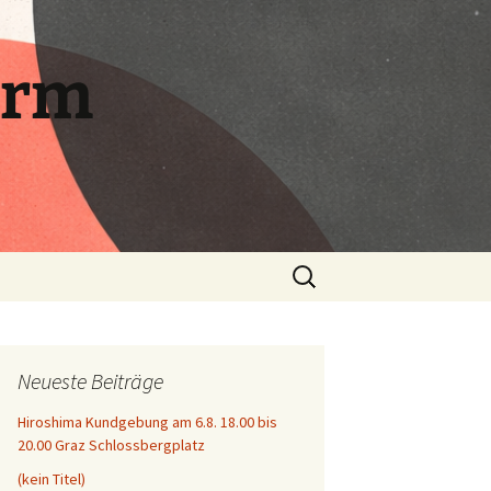
orm
Suchen
nach:
Neueste Beiträge
Hiroshima Kundgebung am 6.8. 18.00 bis
20.00 Graz Schlossbergplatz
(kein Titel)