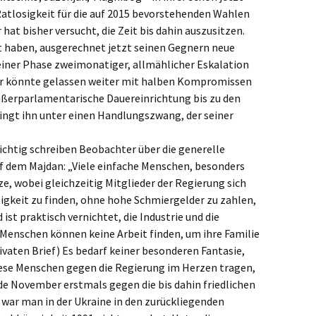
losigkeit für die auf 2015 bevorstehenden Wahlen
hat bisher versucht, die Zeit bis dahin auszusitzen.
t haben, ausgerechnet jetzt seinen Gegnern neue
einer Phase zweimonatiger, allmählicher Eskalation
Er könnte gelassen weiter mit halben Kompromissen
ußerparlamentarische Dauereinrichtung bis zu den
ringt ihn unter einen Handlungszwang, der seiner
ichtig schreiben Beobachter über die generelle
f dem Majdan: „Viele einfache Menschen, besonders
e, wobei gleichzeitig Mitglieder der Regierung sich
tigkeit zu finden, ohne hohe Schmiergelder zu zahlen,
 ist praktisch vernichtet, die Industrie und die
Menschen können keine Arbeit finden, um ihre Familie
rivaten Brief) Es bedarf keiner besonderen Fantasie,
iese Menschen gegen die Regierung im Herzen tragen,
e November erstmals gegen die bis dahin friedlichen
war man in der Ukraine in den zurückliegenden