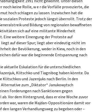
Unabhängigkeit 1991 nicht gewohnt. Unter diesen
och keine Rolle, w e r die Vorfälle provozierte, die
nmut hoch schlagen zu lassen. Inzwischen hat die
e sozialen Proteste jedoch längst überrollt. Trotz der
Generalstreik und Bildung von regionalen bewaffneten
ivitäten sich auf eine militante Minderheit
t. Eine weitere Einengung der Proteste auf
egt auf dieser Spur; liegt aber eindeutig nicht im
hrheit der Bevölkerung, weder in Kiew, noch in den
Zeichen dafür war die beginnende Entspannung nach
ie aktuelle Eskalation für die unterschiedlichen
Jazenjuk, Klitschko und Tiagnibog haben könnte. Da
eise Klitschkos und Jazenjuks nach Berlin. In den
“ Alternative zum „Diktator“ Janukowytsch
 seinen Forderungen nach Sanktionen gegen
 ab. Vor dem Hintergrund, dass er eine Woche zuvor
orden war, waren die Majdan-Oppositionäre damit vor
auf den langen Verhandlungsweg zu begeben oder –