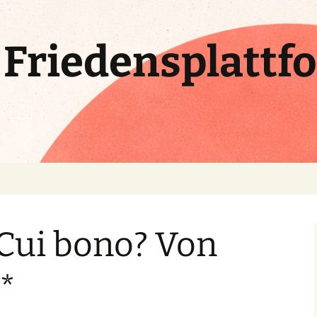
e Friedensplattf
 Cui bono? Von
 *