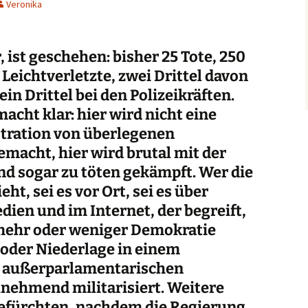
Veronika
 ist geschehen: bisher 25 Tote, 250
 Leichtverletzte,
zwei Drittel davon
ein Drittel bei den Polizeikräften.
acht klar: hier wird nicht eine
ration von überlegenen
emacht, hier wird brutal mit der
nd sogar zu töten gekämpft. Wer die
ht, sei es vor Ort, sei es über
dien und im Internet, der begreift,
 mehr oder weniger Demokratie
 oder Niederlage in einem
 außerparlamentarischen
unehmend militarisiert. Weitere
befürchten, nachdem die Regierung