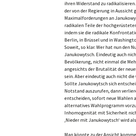
ihren Widerstand zu radikalisiere
der von der Regierung in Aussicht
Maximalforderungen an Janukowytsc
radikalen Teile der hochgerüstet
indem sie die radikale Konfrontati
Berlin, in Brüssel und in Washin
Soweit, so klar. Wer hat nun den N
Janukowytsch. Eindeutig auch nich
Bevölkerung, nicht einmal die Meh
angesichts der Brutalität der neu
sein. Aber eindeutig auch nicht di
Sollte Janukowytsch sich entschei
Notstand auszurufen, dann verliere
entscheiden, sofort neue Wahlen 
alternatives Wahlprogramm vorzule
Inhomogenität mit Sicherheit nic
‚Nieder mit Janukowytsch‘ wird al
Man könnte zu der Ansicht kommen,