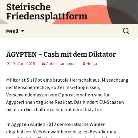
Zum
Steirische
Inhalt
Friedensplattform
springen
Suchen
Menü
nach:
ÄGYPTEN – Cash mit dem Diktator
19. April 2015
Antimilitarismus
Helga
Militarist Sisi übt eine brutale Herrschaft aus. Missachtung
der Menschenrechte, Folter in Gefängnissen,
Verschwindenlassen von Oppositionellen sind für
ÄgypterInnen tägliche Realität. Das hindert EU-Staaten
nicht am Geschäftemachen mit dem Diktator.
In Ägypten wurden 2012 demokratische Wahlen
abgehalten. 52% der wahlberechtigten Bevölkerung