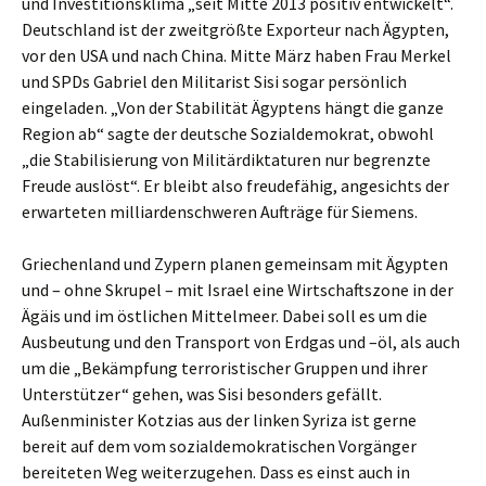
und Investitionsklima „seit Mitte 2013 positiv entwickelt“.
Deutschland ist der zweitgrößte Exporteur nach Ägypten,
vor den USA und nach China. Mitte März haben Frau Merkel
und SPDs Gabriel den Militarist Sisi sogar persönlich
eingeladen. „Von der Stabilität Ägyptens hängt die ganze
Region ab“ sagte der deutsche Sozialdemokrat, obwohl
„die Stabilisierung von Militärdiktaturen nur begrenzte
Freude auslöst“. Er bleibt also freudefähig, angesichts der
erwarteten milliardenschweren Aufträge für Siemens.
Griechenland und Zypern planen gemeinsam mit Ägypten
und – ohne Skrupel – mit Israel eine Wirtschaftszone in der
Ägäis und im östlichen Mittelmeer. Dabei soll es um die
Ausbeutung und den Transport von Erdgas und –öl, als auch
um die „Bekämpfung terroristischer Gruppen und ihrer
Unterstützer“ gehen, was Sisi besonders gefällt.
Außenminister Kotzias aus der linken Syriza ist gerne
bereit auf dem vom sozialdemokratischen Vorgänger
bereiteten Weg weiterzugehen. Dass es einst auch in