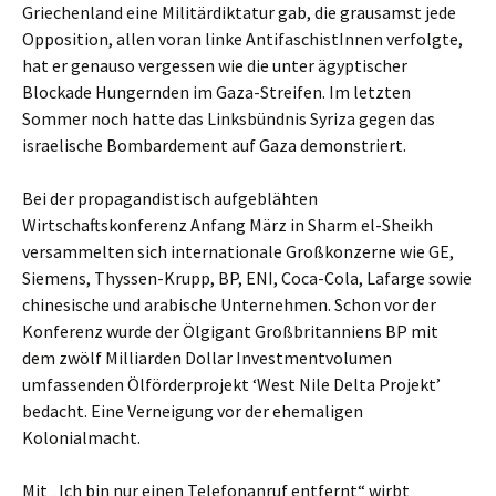
Griechenland eine Militärdiktatur gab, die grausamst jede
Opposition, allen voran linke AntifaschistInnen verfolgte,
hat er genauso vergessen wie die unter ägyptischer
Blockade Hungernden im Gaza-Streifen. Im letzten
Sommer noch hatte das Linksbündnis Syriza gegen das
israelische Bombardement auf Gaza demonstriert.
Bei der propagandistisch aufgeblähten
Wirtschaftskonferenz Anfang März in Sharm el-Sheikh
versammelten sich internationale Großkonzerne wie GE,
Siemens, Thyssen-Krupp, BP, ENI, Coca-Cola, Lafarge sowie
chinesische und arabische Unternehmen. Schon vor der
Konferenz wurde der Ölgigant Großbritanniens BP mit
dem zwölf Milliarden Dollar Investmentvolumen
umfassenden Ölförderprojekt ‘West Nile Delta Projekt’
bedacht. Eine Verneigung vor der ehemaligen
Kolonialmacht.
Mit „Ich bin nur einen Telefonanruf entfernt“ wirbt