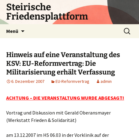
Zum
Steirische
Inhalt
Friedensplattform
springen
Suchen
Menü
nach:
Hinweis auf eine Veranstaltung des
KSV: EU-Reformvertrag: Die
Militarisierung erhält Verfassung
6. Dezember 2007
EU-Reformvertrag
admin
ACHTUNG – DIE VERANSTALTUNG WURDE ABGESAGT!
Vortrag und Diskussion mit Gerald Oberansmayer
(Werkstatt Frieden & Solidarität)
am 13.12.2007 im HS 06.03 in der Vorklinik auf der