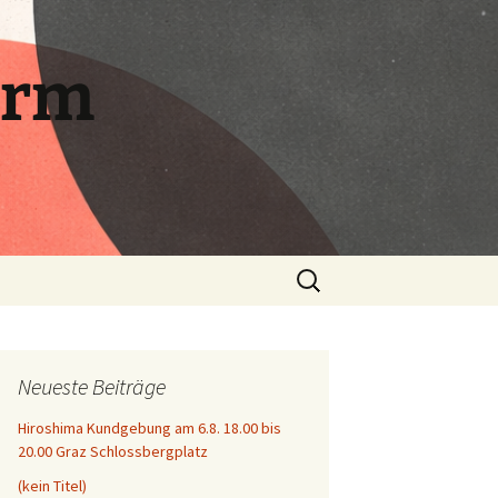
orm
Suchen
nach:
Neueste Beiträge
Hiroshima Kundgebung am 6.8. 18.00 bis
20.00 Graz Schlossbergplatz
(kein Titel)