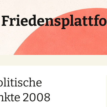
e Friedensplattf
litische
nkte 2008