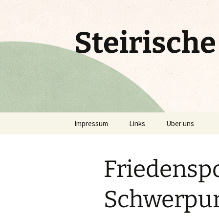
Zum
Inhalt
springen
Steirisch
Impressum
Links
Über uns
Friedenspo
Schwerpu