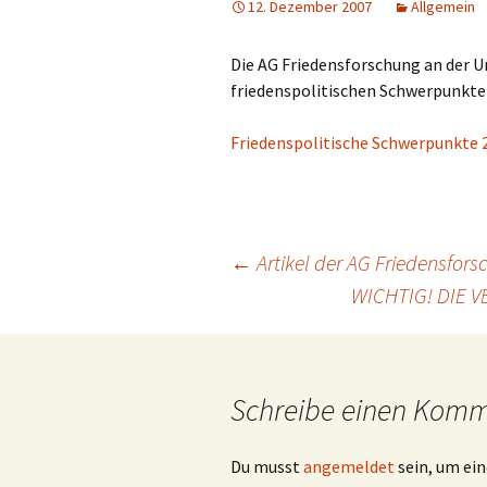
12. Dezember 2007
Allgemein
Die AG Friedensforschung an der Un
friedenspolitischen Schwerpunkte 
Friedenspolitische Schwerpunkte 2
Beitragsnavigation
←
Artikel der AG Friedensfor
WICHTIG! DIE 
Schreibe einen Kom
Du musst
angemeldet
sein, um e