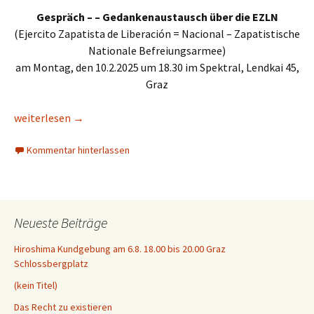
Gespräch – – Gedankenaustausch über die EZLN
(Ejercito Zapatista de Liberación = Nacional – Zapatistische
Nationale Befreiungsarmee)
am Montag, den 10.2.2025 um 18.30 im Spektral, Lendkai 45,
Graz
10.2.25: Was Du schon immer über die Zapatistische Befreiun
weiterlesen
→
Kommentar hinterlassen
Neueste Beiträge
Hiroshima Kundgebung am 6.8. 18.00 bis 20.00 Graz
Schlossbergplatz
(kein Titel)
Das Recht zu existieren