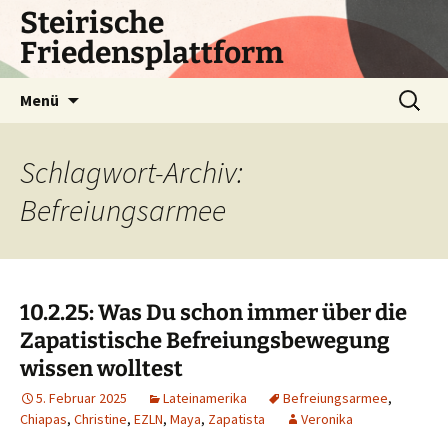
Zum
Steirische
Inhalt
Friedensplattform
springen
Suchen
Menü
nach:
Schlagwort-Archiv:
Befreiungsarmee
10.2.25: Was Du schon immer über die
Zapatistische Befreiungsbewegung
wissen wolltest
5. Februar 2025
Lateinamerika
Befreiungsarmee
,
Chiapas
,
Christine
,
EZLN
,
Maya
,
Zapatista
Veronika